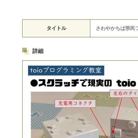
タイトル
さ
わ
や
か
ち
ば
県
民
詳細
マイメディア検索