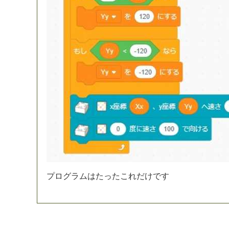
プ
ロ
グ
ラ
ム
は
た
っ
た
こ
れ
だ
け
で
す