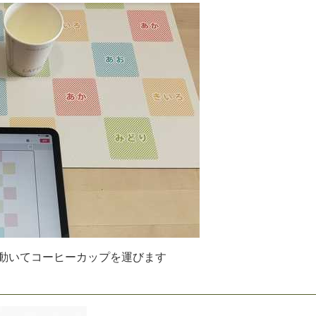
動
い
て
コ
ー
ヒ
ー
カ
ッ
プ
を
運
び
ま
す