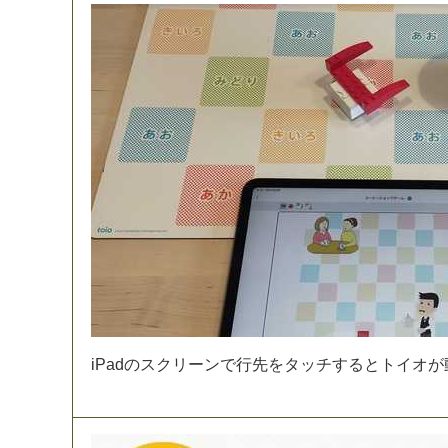
i
P
a
d
の
ス
ク
リ
ー
ン
で
行
先
を
タ
ッ
チ
す
る
と
ト
イ
オ
が