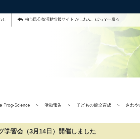
わせ
柏市民公益活動情報サイト かしわん、ぽっ？へ戻る
a Prog-Science
＞
活動報告
＞
子どもの健全育成
＞
さわや
学習会（3月14日）開催しました