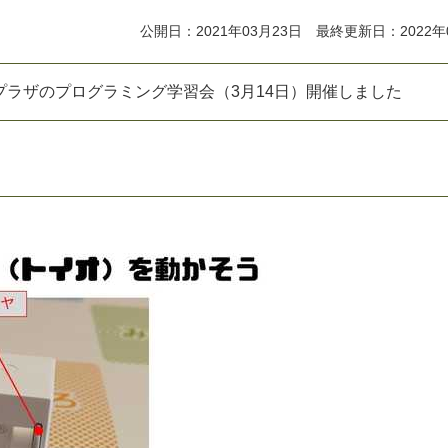
公開日：2021年03月23日 最終更新日：2022年
プ
ラ
ザ
の
プ
ロ
グ
ラ
ミ
ン
グ
学
習
会
（
3
月
1
4
日
）
開
催
し
ま
し
た