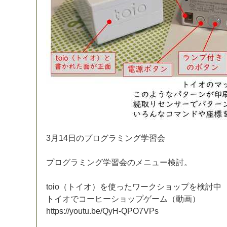
3
月
1
4
日
の
プ
ロ
グ
ラ
ミ
ン
グ
学
習
会
プ
ロ
グ
ラ
ミ
ン
グ
学
習
会
の
メ
ニ
ュ
ー
検
討
。
t
o
i
o
（
ト
イ
オ
）
を
使
っ
た
ワ
ー
ク
シ
ョ
ッ
プ
を
検
討
中
ト
イ
オ
で
コ
ー
ヒ
ー
シ
ョ
ッ
プ
ゲ
ー
ム
（
動
画
）
h
t
t
p
s
:
/
/
y
o
u
t
u
.
b
e
/
Q
y
H
-
Q
P
O
7
V
P
s