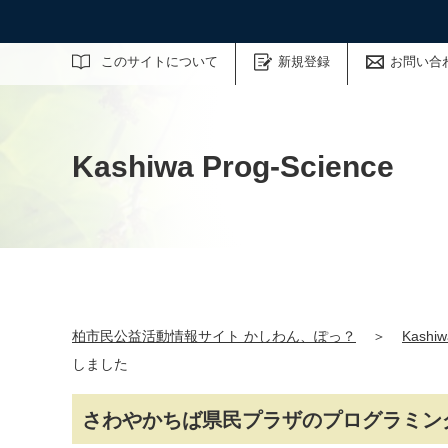
サイト内検索
このサイトについて
新規登録
お問い合
Kashiwa Prog-Science
柏市民公益活動情報サイト かしわん、ぽっ？
＞
Kashiw
しました
さわやかちば県民プラザのプログラミング