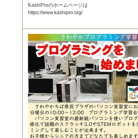
K
a
s
h
i
P
r
o
の
ホ
ー
ム
ペ
ー
ジ
は
h
t
t
p
s
:
/
/
w
w
w
.
k
a
s
h
i
p
r
o
.
o
r
g
/