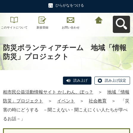
ひらがなをつける
このサイトについて
新規登録
お問い合わせ
柏市民公益活動情報
サイト かしわん、ぽ
っ？へ戻る
防災ボランティアチーム 地域「情報
防災」プロジェクト
読み上げ
読み上げ設定
柏市民公益活動情報サイト かしわん、ぽっ？
＞
地域「情報
防災」プロジェクト
＞
イベント
＞
社会教育
＞
「災
害の時にどうする －聞こえない・聞こえにくい人たちが学べ
るお話－」