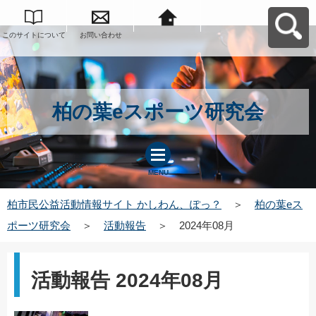
このサイトについて
お問い合わせ
柏市民公益活動情報
サイト かしわん、ぽ
っ？へ戻る
柏の葉eスポーツ研究会
MENU
柏市民公益活動情報サイト かしわん、ぽっ？
＞
柏の葉eス
ポーツ研究会
＞
活動報告
＞
2024年08月
活動報告 2024年08月