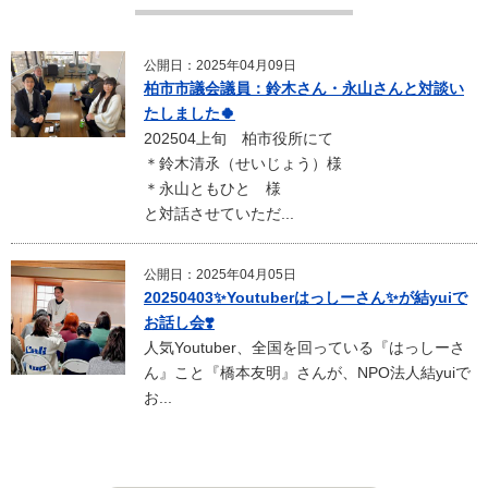
公開日：2025年04月09日
柏市市議会議員：鈴木さん・永山さんと対談い
たしました🍀
202504上旬 柏市役所にて
＊鈴木清氶（せいじょう）様
＊永山ともひと 様
と対話させていただ...
公開日：2025年04月05日
20250403✨Youtuberはっしーさん✨が結yuiで
お話し会❣️
人気Youtuber、全国を回っている『はっしーさ
ん』こと『橋本友明』さんが、NPO法人結yuiで
お...