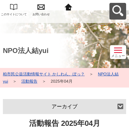
このサイトについて
お問い合わせ
柏市民公益活動情報
サイト かしわん、ぽ
っ？へ戻る
NPO法人結yui
メニュー
柏市民公益活動情報サイト かしわん、ぽっ？
＞
NPO法人結
yui
＞
活動報告
＞
2025年04月
アーカイブ
活動報告 2025年04月