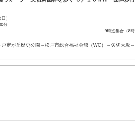
（日）
30分
時迄集合（8時45分
～戸定が丘歴史公園～松戸市総合福祉会館（WC）～矢切大坂