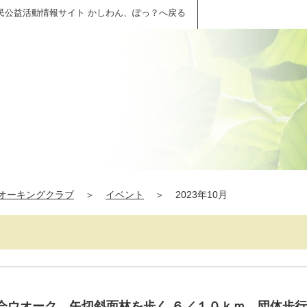
民公益活動情報サイト かしわん、ぽっ？へ戻る
オーキングクラブ
＞
イベント
＞
2023年10月
例会ウオーク 矢切斜面林を歩く ６／１０ｋｍ 団体歩