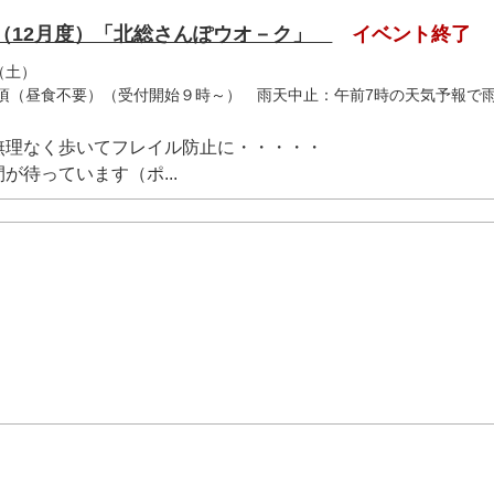
回（12月度）「北総さんぽウオ－ク」
イベント終了
（土）
2時頃（昼食不要）（受付開始９時～） 雨天中止：午前7時の天気予報で
無理なく歩いてフレイル防止に・・・・・
が待っています（ポ...