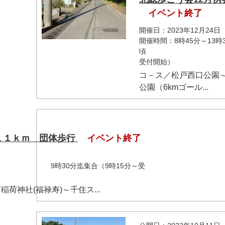
イベント終了
開催日：2023年12月24日
開催時間：8時45分～13時
頃 9
マイメディア検索
受付開始）
コ－ス／松戸西口公園
公園（6kmゴール...
１１ｋｍ 団体歩行
イベント終了
分迄集合（9時15分～受
付
荷神社(福禄寿)～千住ス...