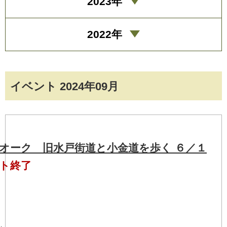
2023年
2022年
イベント 2024年09月
オーク 旧水戸街道と小金道を歩く ６／１
ト終了
）
頃