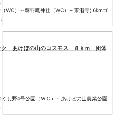
始）
WC）～蘇羽鷹神社（WC）～東漸寺( 6kmゴ
.
ーク あけぼの山のコスモス ８ｋｍ 団体
要
つくし野4号公園（ＷＣ）～あけぼの山農業公園
.