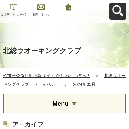
このサイトについて
お問い合わせ
柏市民公益活動情報
サイト かしわん、ぽ
っ？へ戻る
北総ウオーキングクラブ
柏市民公益活動情報サイト かしわん、ぽっ？
＞
北総ウオー
キングクラブ
＞
イベント
＞
2024年09月
Menu
アーカイブ