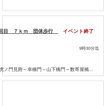
2回目 ７ｋｍ 団体歩行
イベント終了
頃 昼食不要 9時30分迄
）
ノ門見附～幸橋門～山下橋門～数寄屋橋...