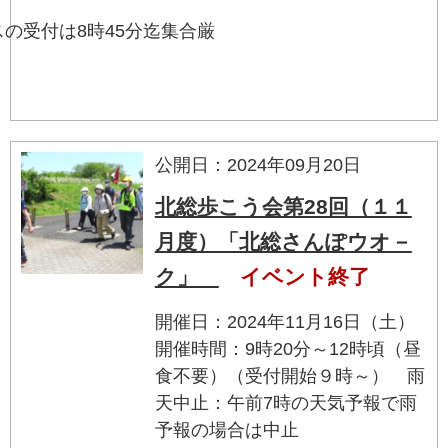
8時45分迄集合厳
守
公開日：2024年09月20日
北総歩こう会第28回（１１
月度）「北総さんぽウオ－
ク」
イベント終了
開催日：2024年11月16日（土）
開催時間：9時20分～12時頃（昼
食不要）（受付開始９時～） 雨
天中止：午前7時の天気予報で雨
予報の場合は中止