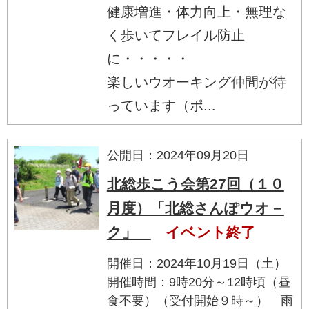
健康増進・体力向上・無理な
く歩いてフレイル防止
に・・・・・
楽しいウオーキング仲間が待
っています（ポ...
公開日：2024年09月20日
北総歩こう会第27回（１０
月度）「北総さんぽウオ－
ク」
イベント終了
開催日：2024年10月19日（土）
開催時間：9時20分～12時頃（昼
食不要）（受付開始９時～） 雨