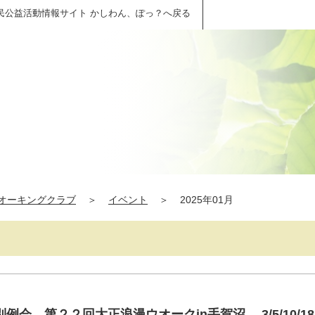
民公益活動情報サイト かしわん、ぽっ？へ戻る
オーキングクラブ
＞
イベント
＞
2025年01月
会 第２２回大正浪漫ウオークin手賀沼 3/5/10/18/