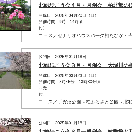
北総歩こう会４月・月例会 柏北部の
開催日：2025年04月20日（日）
開催時間：9時～14
コ－ス／セナリオハウスパーク柏たなか～吉
公開日：2025年01月18日
北総歩こう会３月・月例会 大堀川の桜
開催日：2025年03月23日（日）
開催時間：8時45分～
～受
コ－ス／手賀沼公園～柏ふるさと公園～北柏
公開日：2025年01月18日
北総歩こう会３月一般例会 枝垂桜と