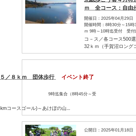
ｍ 全コース：自由
開催日：2025年04月29日
開催時間：8時30分～15時
ｍ 9時～10時迄受付 受
マイメディア検索
コ－ス／各コース500
32ｋｍ（手賀沼ロングコ
 ５／８ｋｍ 団体歩行
イベント終了
時迄集合（8時45分～受
付
コースゴール)～あけぼの山...
公開日：2025年01月18日