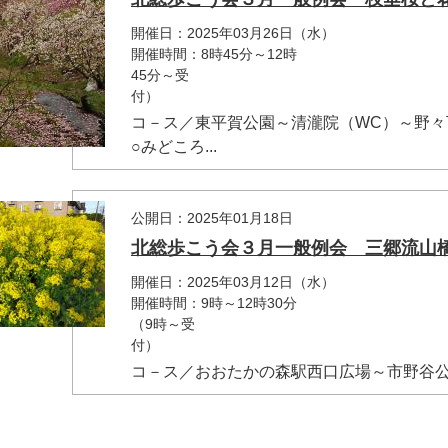
開催日：2025年03月26日（水）
開催時間：8時45
45分～受
コ－ス／東平賀公園～清瀧院（WC）～野々
○みどころ...
公開日：2025年01月18日
北総歩こう会３月一般例会 三郷流山
開催日：2025年03月12日（水）
開催時間：9時～1
（9時～受
コ－ス／おおたかの森駅西口広場～市野谷公