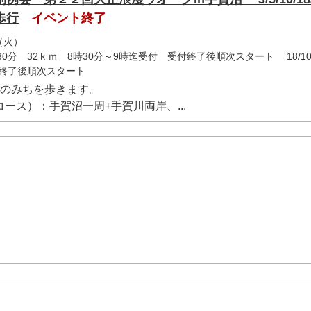
歩行
イベント終了
（火）
30分 32ｋｍ 8時30分～9時迄受付 受付終了後順次スタート 18/10/
付終了後順次スタート
選のみちを歩きます。
ース）：手賀沼一周+手賀川両岸、...