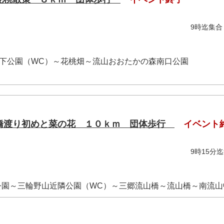
分～12時 9時迄集合（8
付
下公園（WC）～花桃畑～流山おおたかの森南口公園
橋渡り初めと菜の花 １０ｋｍ 団体歩行
イベント
2時30分 9時15分迄集
付
園～三輪野山近隣公園（WC）～三郷流山橋～流山橋～南流山中央