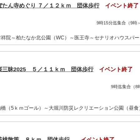
ぼたん寺めぐり ７／１２ｋｍ 団体歩行
イベント終了
時頃 9時15分迄集合（9時～
付
祥院～柏たなか北公園（WC）～医王寺～セナリオハウスパーク柏
三昧2025 ５／１１ｋｍ 団体歩行
イベント終了
13時30分頃 9時迄集合（8時4
付
橋（5ｋｍゴール）～大堀川防災レクリエーション公園（昼食）～
花桃散策 ８ｋｍ 団体歩行
イベント終了