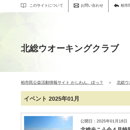
サイト内検索
このサイトについて
お問い合わせ
柏市
北総ウオーキングクラブ
柏市民公益活動情報サイト かしわん、ぽっ？
＞
北総ウ
イベント 2025年01月
公開日：2025年01月18日
北総歩こう会４月特別例