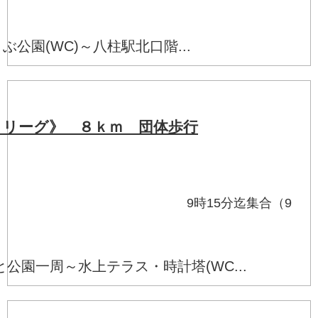
）
ぶ公園(WC)～八柱駅北口階...
Ｃリーグ》 ８ｋｍ 団体歩行
頃 9時15分迄集合（9
）
公園一周～水上テラス・時計塔(WC...