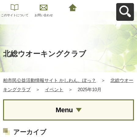
このサイトについて
お問い合わせ
柏市民公益活動情報
サイト かしわん、ぽ
っ？へ戻る
北総ウオーキングクラブ
柏市民公益活動情報サイト かしわん、ぽっ？
＞
北総ウオー
キングクラブ
＞
イベント
＞
2025年10月
Menu
アーカイブ