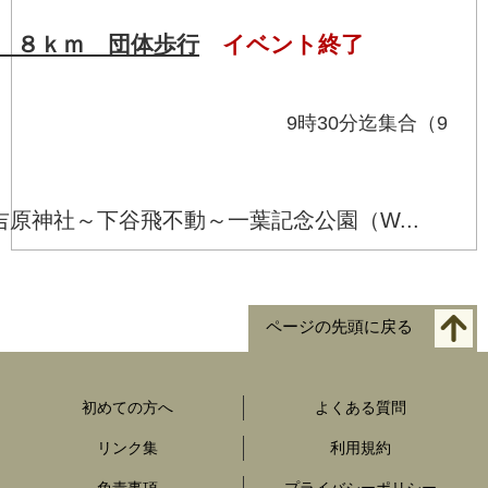
 ８ｋｍ 団体歩行
イベント終了
頃 9時30分迄集合（9
）
原神社～下谷飛不動～一葉記念公園（W...
ページの先頭に戻る
初めての方へ
よくある質問
リンク集
利用規約
免責事項
プライバシーポリシー