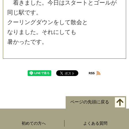
着
き
ま
し
た
。
今
日
は
ス
タ
ー
ト
と
ゴ
ー
ル
が
同
じ
駅
で
す
。
ク
ー
リ
ン
グ
ダ
ウ
ン
を
し
て
散
会
と
な
り
ま
し
た
。
そ
れ
に
し
て
も
暑
か
っ
た
で
す
。
ページの先頭に戻る
初めての方へ
よくある質問