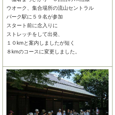
ウ
オ
ー
ク
、
集
合
場
所
の
流
山
セ
ン
ト
ラ
ル
パ
ー
ク
駅
に
５
９
名
が
参
加
ス
タ
ー
ト
前
に
念
入
り
に
ス
ト
レ
ッ
チ
を
し
て
出
発
、
１
０
k
m
と
案
内
し
ま
し
た
が
短
く
８
k
m
の
コ
ー
ス
に
変
更
し
ま
し
た
。