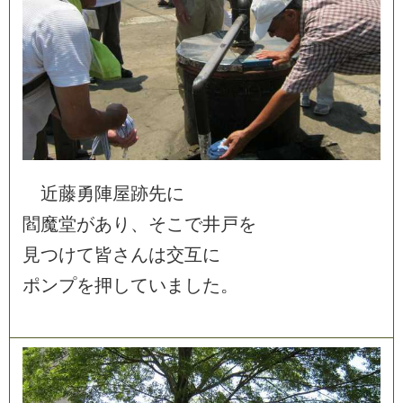
近
藤
勇
陣
屋
跡
先
に
閻
魔
堂
が
あ
り
、
そ
こ
で
井
戸
を
見
つ
け
て
皆
さ
ん
は
交
互
に
ポ
ン
プ
を
押
し
て
い
ま
し
た
。