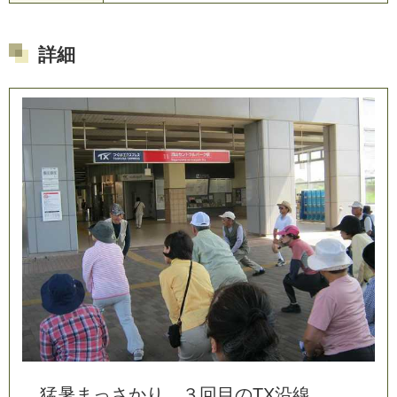
詳細
猛
暑
ま
っ
さ
か
り
３
回
目
の
T
X
沿
線