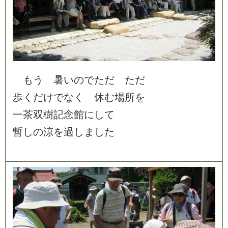
も
う
暑
い
の
で
た
だ
た
だ
歩
く
だ
け
で
な
く
休
む
場
所
を
一
茶
双
樹
記
念
館
に
し
て
暫
し
の
涼
を
過
し
ま
し
た