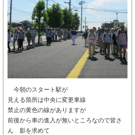
今
朝
の
ス
タ
ー
ト
駅
が
見
え
る
箇
所
は
中
央
に
変
更
車
線
禁
止
の
黄
色
の
線
が
あ
り
ま
す
が
前
後
か
ら
車
の
進
入
が
無
い
と
こ
ろ
な
の
で
皆
さ
ん
影
を
求
め
て