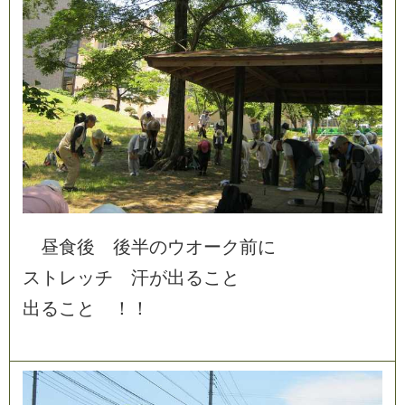
昼
食
後
後
半
の
ウ
オ
ー
ク
前
に
ス
ト
レ
ッ
チ
汗
が
出
る
こ
と
出
る
こ
と
！
！