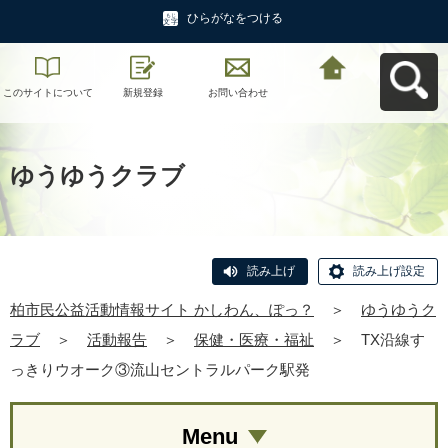
ひらがなをつける
このサイトについて
新規登録
お問い合わせ
柏市民公益活動情報
サイト かしわん、ぽ
っ？へ戻る
ゆうゆうクラブ
読み上げ
読み上げ設定
柏市民公益活動情報サイト かしわん、ぽっ？
＞
ゆうゆうク
ラブ
＞
活動報告
＞
保健・医療・福祉
＞
TX沿線す
っきりウオーク③流山セントラルパーク駅発
Menu