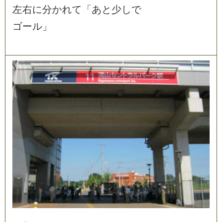
左
右
に
分
か
れ
て
「
あ
と
少
し
で
ゴ
ー
ル
」