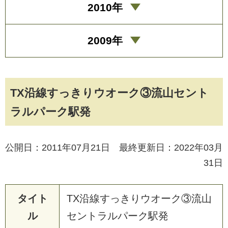
2010年
2009年
TX沿線すっきりウオーク③流山セント
ラルパーク駅発
公開日：2011年07月21日 最終更新日：2022年03月
31日
タイト
T
X
沿
線
す
っ
き
り
ウ
オ
ー
ク
③
流
山
ル
セ
ン
ト
ラ
ル
パ
ー
ク
駅
発