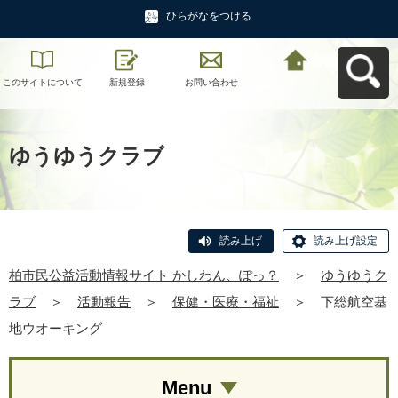
ひらがなをつける
このサイトについて
新規登録
お問い合わせ
柏市民公益活動情報
サイト かしわん、ぽ
っ？へ戻る
ゆうゆうクラブ
読み上げ
読み上げ設定
柏市民公益活動情報サイト かしわん、ぽっ？
＞
ゆうゆうク
ラブ
＞
活動報告
＞
保健・医療・福祉
＞
下総航空基
地ウオーキング
Menu