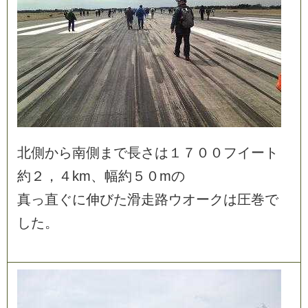
北
側
か
ら
南
側
ま
で
長
さ
は
１
７
０
０
フ
イ
ー
ト
約
２
，
４
k
m
、
幅
約
５
０
m
の
真
っ
直
ぐ
に
伸
び
た
滑
走
路
ウ
オ
ー
ク
は
圧
巻
で
し
た
。