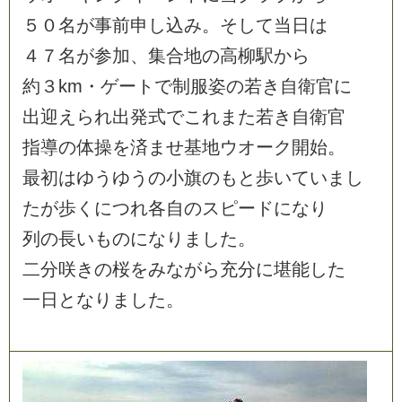
５
０
名
が
事
前
申
し
込
み
。
そ
し
て
当
日
は
４
７
名
が
参
加
、
集
合
地
の
高
柳
駅
か
ら
約
３
k
m
・
ゲ
ー
ト
で
制
服
姿
の
若
き
自
衛
官
に
出
迎
え
ら
れ
出
発
式
で
こ
れ
ま
た
若
き
自
衛
官
指
導
の
体
操
を
済
ま
せ
基
地
ウ
オ
ー
ク
開
始
。
最
初
は
ゆ
う
ゆ
う
の
小
旗
の
も
と
歩
い
て
い
ま
し
た
が
歩
く
に
つ
れ
各
自
の
ス
ピ
ー
ド
に
な
り
列
の
長
い
も
の
に
な
り
ま
し
た
。
二
分
咲
き
の
桜
を
み
な
が
ら
充
分
に
堪
能
し
た
一
日
と
な
り
ま
し
た
。