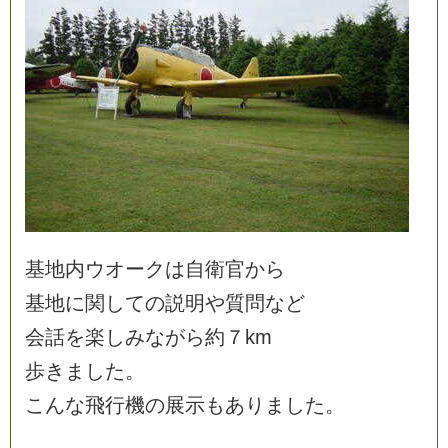
基
地
内
ウ
オ
ー
ク
は
自
衛
官
か
ら
基
地
に
関
し
て
の
説
明
や
質
問
な
ど
会
話
を
楽
し
み
な
が
ら
約
７
k
m
歩
き
ま
し
た
。
こ
ん
な
飛
行
機
の
展
示
も
あ
り
ま
し
た
。