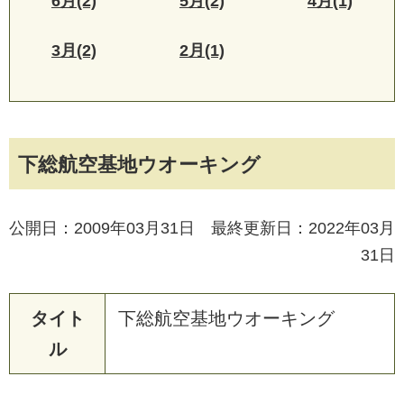
6月(2)
5月(2)
4月(1)
3月(2)
2月(1)
下総航空基地ウオーキング
公開日：2009年03月31日 最終更新日：2022年03月
31日
タイト
下
総
航
空
基
地
ウ
オ
ー
キ
ン
グ
ル