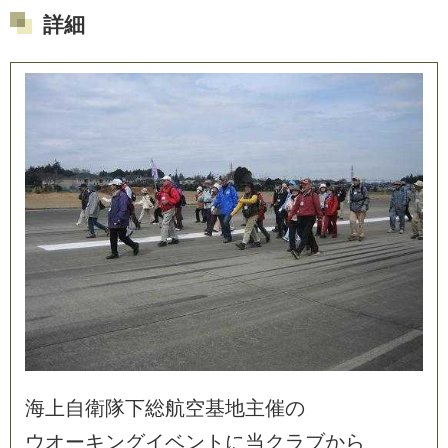
詳細
海
上
自
衛
隊
下
総
航
空
基
地
主
催
の
ウ
オ
ー
キ
ン
グ
イ
ベ
ン
ト
に
当
ク
ラ
ブ
か
ら