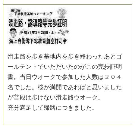
滑
走
路
を
歩
き
基
地
内
を
歩
き
終
わ
っ
た
あ
と
ゴ
ー
ル
テ
ン
ト
で
い
た
だ
い
た
の
が
こ
の
完
歩
証
明
書
。
当
日
ウ
オ
ー
ク
で
参
加
し
た
人
数
は
２
０
４
名
で
し
た
。
桜
が
満
開
で
あ
れ
ば
と
思
い
ま
し
た
が
普
段
は
歩
け
な
い
滑
走
路
ウ
オ
ー
ク
。
充
分
満
足
し
て
帰
路
に
つ
き
ま
し
た
。