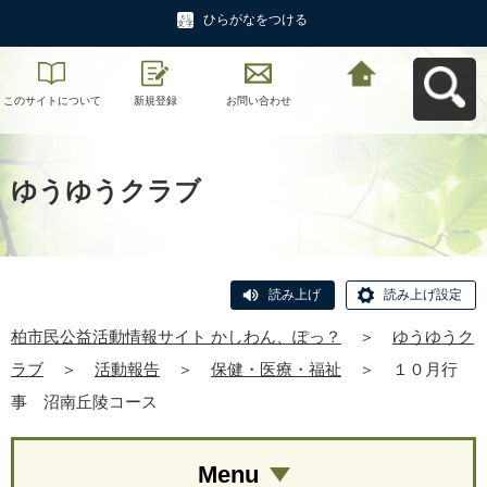
ひらがなをつける
このサイトについて
新規登録
お問い合わせ
柏市民公益活動情報
サイト かしわん、ぽ
っ？へ戻る
ゆうゆうクラブ
読み上げ
読み上げ設定
柏市民公益活動情報サイト かしわん、ぽっ？
＞
ゆうゆうク
ラブ
＞
活動報告
＞
保健・医療・福祉
＞
１０月行
事 沼南丘陵コース
Menu