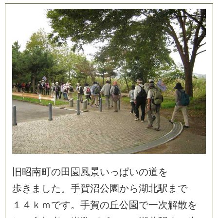
旧
昭
南
町
の
田
園
風
景
い
っ
ぱ
い
の
道
を
歩
き
ま
し
た
。
手
賀
沼
公
園
か
ら
湖
北
駅
ま
で
１
４
ｋ
ｍ
で
す
。
手
賀
の
丘
公
園
で
一
次
解
散
を