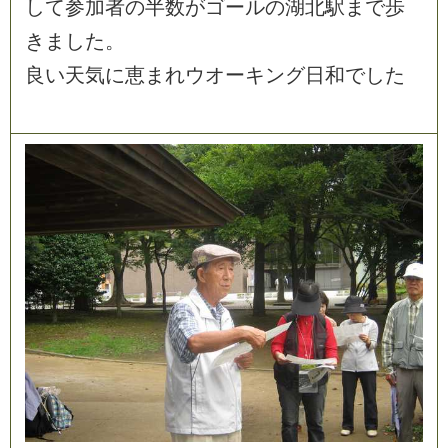
し
て
参
加
者
の
半
数
が
ゴ
ー
ル
の
湖
北
駅
ま
で
歩
き
ま
し
た
。
良
い
天
気
に
恵
ま
れ
ウ
オ
ー
キ
ン
グ
日
和
で
し
た