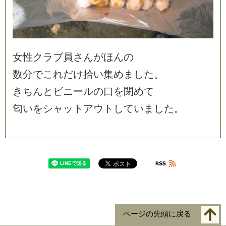
女
性
ク
ラ
ブ
員
さ
ん
が
ほ
ん
の
数
分
で
こ
れ
だ
け
拾
い
集
め
ま
し
た
。
き
ち
ん
と
ビ
ニ
ー
ル
の
口
を
閉
め
て
匂
い
を
シ
ャ
ッ
ト
ア
ウ
ト
し
て
い
ま
し
た
。
ページの先頭に戻る