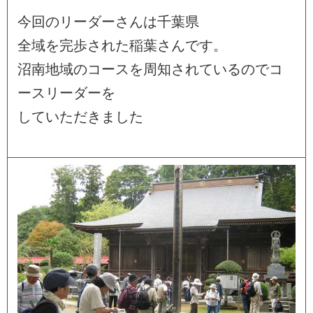
今
回
の
リ
ー
ダ
ー
さ
ん
は
千
葉
県
全
域
を
完
歩
さ
れ
た
稲
葉
さ
ん
で
す
。
沼
南
地
域
の
コ
ー
ス
を
周
知
さ
れ
て
い
る
の
で
コ
ー
ス
リ
ー
ダ
ー
を
し
て
い
た
だ
き
ま
し
た