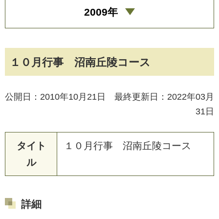
2009年
１０月行事 沼南丘陵コース
公開日：2010年10月21日 最終更新日：2022年03月
31日
タイト
１
０
月
行
事
沼
南
丘
陵
コ
ー
ス
ル
詳細