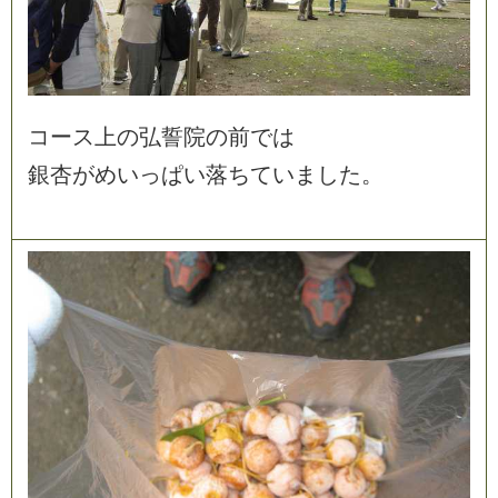
コ
ー
ス
上
の
弘
誓
院
の
前
で
は
銀
杏
が
め
い
っ
ぱ
い
落
ち
て
い
ま
し
た
。