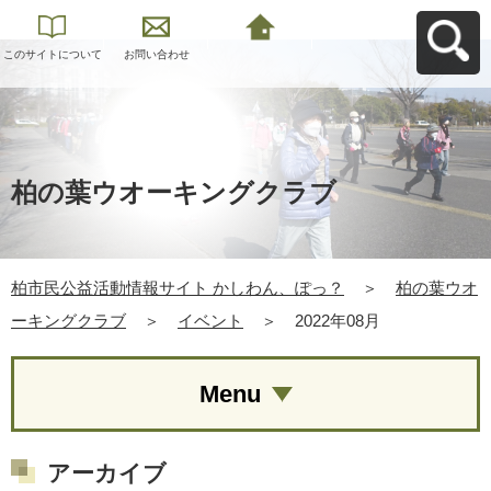
このサイトについて
お問い合わせ
柏市民公益活動情報
サイト かしわん、ぽ
っ？へ戻る
柏の葉ウオーキングクラブ
柏市民公益活動情報サイト かしわん、ぽっ？
＞
柏の葉ウオ
ーキングクラブ
＞
イベント
＞
2022年08月
Menu
アーカイブ