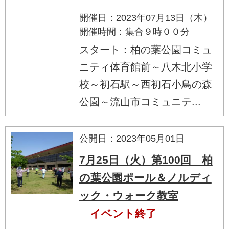
開催日：2023年07月13日（木）
開催時間：集合９時００分
スタート：柏の葉公園コミュ
ニティ体育館前～八木北小学
校～初石駅～西初石小鳥の森
公園～流山市コミュニテ...
公開日：2023年05月01日
7月25日（火）第100回 柏
の葉公園ポール＆ノルディ
ック・ウォーク教室
イベント終了