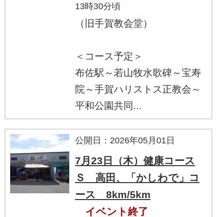
13時30分頃
（旧手賀教会堂）
＜コース予定＞
布佐駅～若山牧水歌碑～宝寿
院～手賀ハリストス正教会～
平和公園共同...
公開日：2026年05月01日
7月23日（木）健康コース
Ｓ 高田、「かしわで」コ
ース 8km/5km
イベント終了