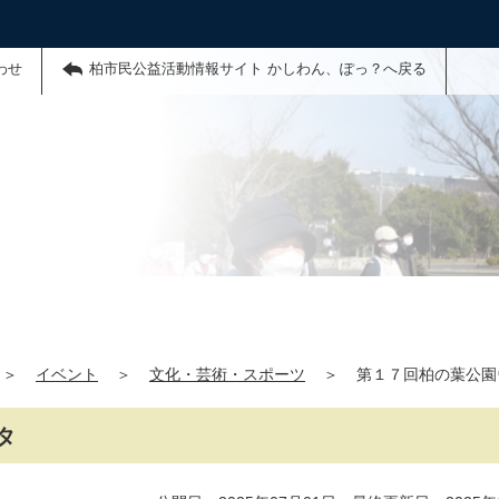
わせ
柏市民公益活動情報サイト かしわん、ぽっ？へ戻る
＞
イベント
＞
文化・芸術・スポーツ
＞
第１７回柏の葉公園
タ