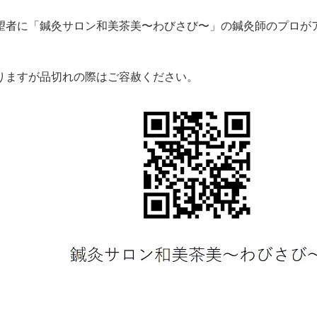
望者に「鍼灸サロン和美茶美〜わびさび〜」の鍼灸師のプロが
りますが品切れの際はご容赦ください。