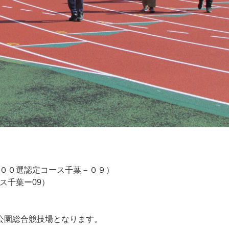
００選認定コース千葉－０９）
千葉ー09）
公園総合競技場となります。