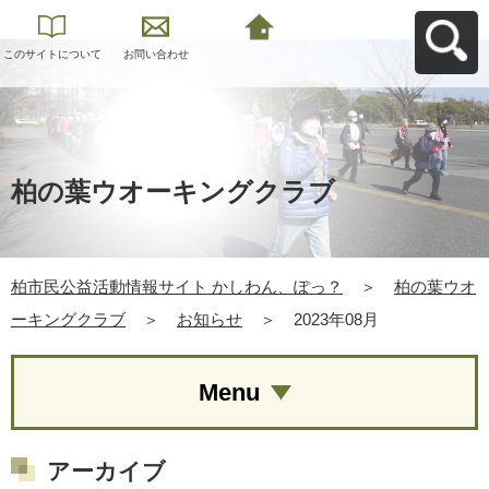
このサイトについて
お問い合わせ
柏市民公益活動情報
サイト かしわん、ぽ
っ？へ戻る
柏の葉ウオーキングクラブ
柏市民公益活動情報サイト かしわん、ぽっ？
＞
柏の葉ウオ
ーキングクラブ
＞
お知らせ
＞
2023年08月
Menu
アーカイブ