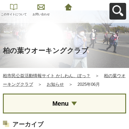
このサイトについて
お問い合わせ
柏市民公益活動情報
サイト かしわん、ぽ
っ？へ戻る
柏の葉ウオーキングクラブ
柏市民公益活動情報サイト かしわん、ぽっ？
＞
柏の葉ウオ
ーキングクラブ
＞
お知らせ
＞
2025年06月
Menu
アーカイブ