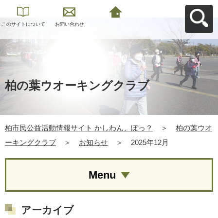
このサイトについて
お問い合わせ
柏市民公益活動情報
サイト かしわん、ぽ
っ？へ戻る
柏の葉ウオーキングクラブ
柏市民公益活動情報サイト かしわん、ぽっ？
＞
柏の葉ウオ
ーキングクラブ
＞
お知らせ
＞
2025年12月
Menu
アーカイブ