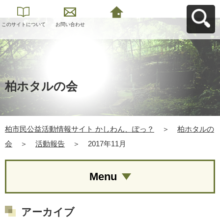
このサイトについて
お問い合わせ
柏市民公益活動情報
サイト かしわん、ぽ
っ？へ戻る
柏ホタルの会
柏市民公益活動情報サイト かしわん、ぽっ？
＞
柏ホタルの
会
＞
活動報告
＞
2017年11月
Menu
アーカイブ