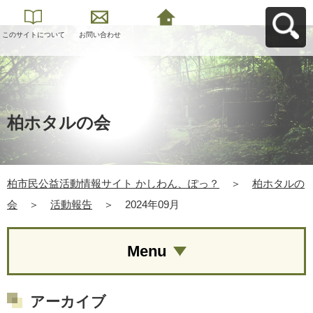
このサイトについて
お問い合わせ
柏市民公益活動情報
サイト かしわん、ぽ
っ？へ戻る
柏ホタルの会
柏市民公益活動情報サイト かしわん、ぽっ？
＞
柏ホタルの
会
＞
活動報告
＞
2024年09月
Menu
アーカイブ