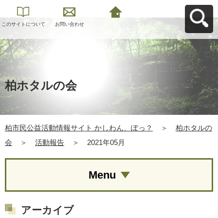
このサイトについて
お問い合わせ
柏市民公益活動情報
サイト かしわん、ぽ
っ？へ戻る
柏ホタルの会
柏市民公益活動情報サイト かしわん、ぽっ？
＞
柏ホタルの
会
＞
活動報告
＞
2021年05月
Menu
アーカイブ