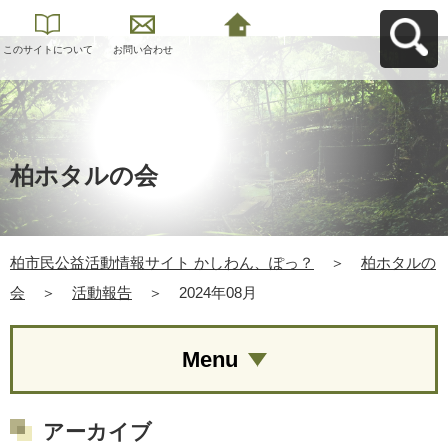
このサイトについて
お問い合わせ
柏市民公益活動情報
サイト かしわん、ぽ
っ？へ戻る
柏ホタルの会
柏市民公益活動情報サイト かしわん、ぽっ？
＞
柏ホタルの
会
＞
活動報告
＞
2024年08月
Menu
アーカイブ