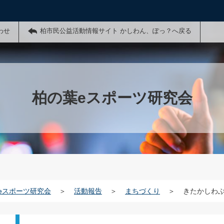
わせ
柏市民公益活動情報サイト かしわん、ぽっ？へ戻る
柏の葉eスポーツ研究会
eスポーツ研究会
＞
活動報告
＞
まちづくり
＞
きたかしわぶ