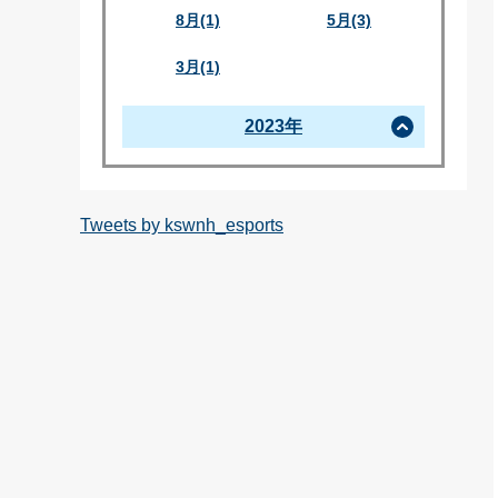
8月(1)
5月(3)
3月(1)
2023年
Tweets by kswnh_esports