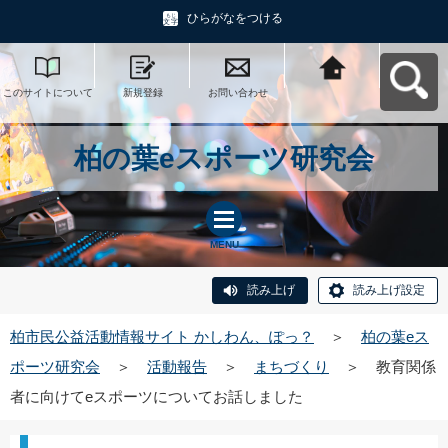
ひらがなをつける
このサイトについて
新規登録
お問い合わせ
柏市民公益活動情報
サイト かしわん、ぽ
っ？へ戻る
柏の葉eスポーツ研究会
MENU
読み上げ
読み上げ設定
柏市民公益活動情報サイト かしわん、ぽっ？
＞
柏の葉eス
ポーツ研究会
＞
活動報告
＞
まちづくり
＞
教育関係
者に向けてeスポーツについてお話しました