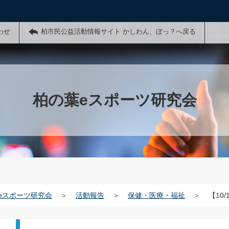
わせ
柏市民公益活動情報サイト かしわん、ぽっ？へ戻る
柏の葉eスポーツ研究会
eスポーツ研究会
＞
活動報告
＞
保健・医療・福祉
＞
【10