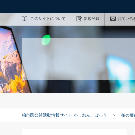
サイト内検索
このサイトについて
新規登録
お問い合
柏市民公益活動情報サイト かしわん、ぽっ？
＞
柏の葉