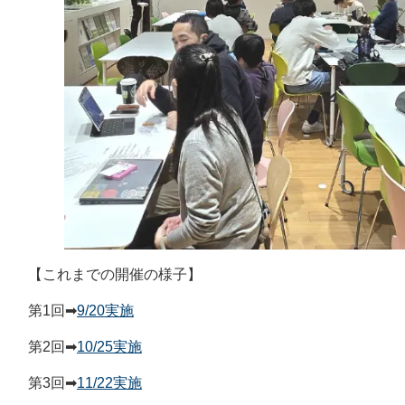
【これまでの開催の様子】
第1回➡
9/20実施
第2回➡
10/25実施
第3回➡
11/22実施