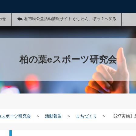
わせ
柏市民公益活動情報サイト かしわん、ぽっ？へ戻る
柏の葉eスポーツ研究会
eスポーツ研究会
＞
活動報告
＞
まちづくり
＞
【2/7実施