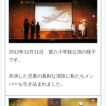
2
0
1
2
年
1
2
月
1
1
日
第
八
小
学
校
公
演
の
様
子
で
す
。
共
演
し
た
児
童
の
真
剣
な
演
技
に
私
た
ち
メ
ン
バ
ー
も
引
き
込
ま
れ
ま
し
た
。