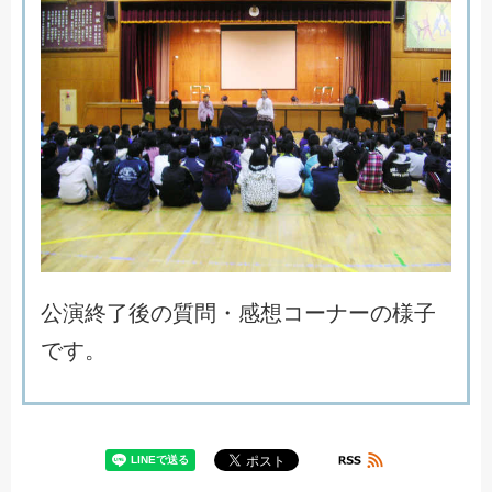
公
演
終
了
後
の
質
問
・
感
想
コ
ー
ナ
ー
の
様
子
で
す
。