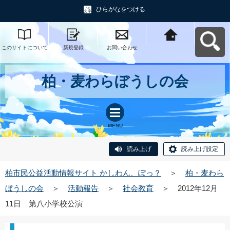
ひらがなをつける
このサイトについて
新規登録
お問い合わせ
柏市民公益活動情報
サイト かしわん、ぽ
っ？へ戻る
柏・麦わらぼうしの会
MENU
読み上げ
読み上げ設定
柏市民公益活動情報サイト かしわん、ぽっ？
＞
柏・麦わら
ぼうしの会
＞
活動報告
＞
社会教育
＞
2012年12月
11日 第八小学校公演