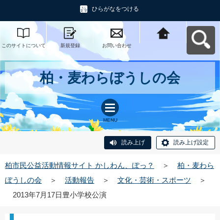
ひらがなをつける
このサイトについて
新規登録
お問い合わせ
柏市民公益活動情報
サイト かしわん、ぽ
っ？へ戻る
柏・麦わらぼうしの会
MENU
読み上げ
読み上げ設定
柏市民公益活動情報サイト かしわん、ぽっ？
＞
柏・麦わら
ぼうしの会
＞
活動報告
＞
文化・芸術・スポーツ
＞
2013年7月17日豊小学校公演