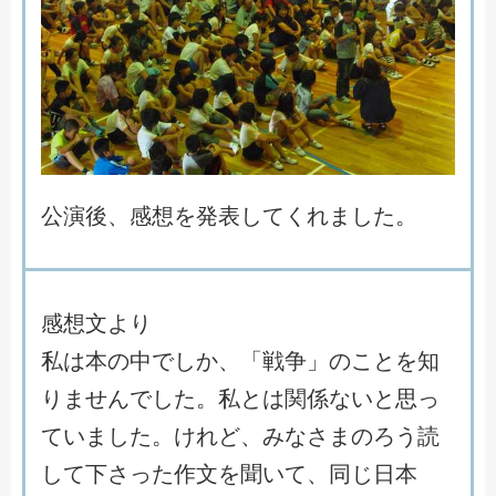
公
演
後
、
感
想
を
発
表
し
て
く
れ
ま
し
た
。
感
想
文
よ
り
私
は
本
の
中
で
し
か
、
「
戦
争
」
の
こ
と
を
知
り
ま
せ
ん
で
し
た
。
私
と
は
関
係
な
い
と
思
っ
て
い
ま
し
た
。
け
れ
ど
、
み
な
さ
ま
の
ろ
う
読
し
て
下
さ
っ
た
作
文
を
聞
い
て
、
同
じ
日
本