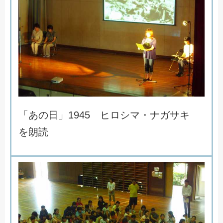
「
あ
の
日
」
1
9
4
5
ヒ
ロ
シ
マ
・
ナ
ガ
サ
キ
を
朗
読