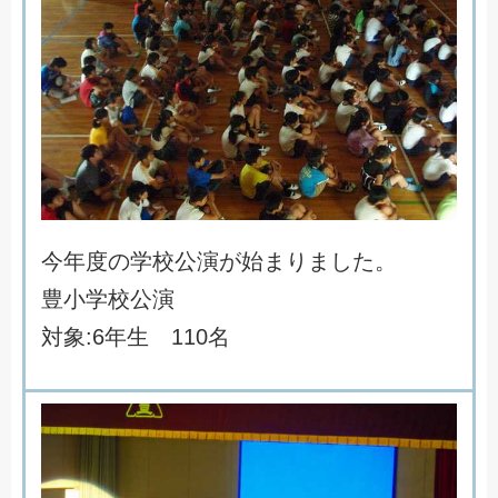
今
年
度
の
学
校
公
演
が
始
ま
り
ま
し
た
。
豊
小
学
校
公
演
対
象
:
6
年
生
1
1
0
名