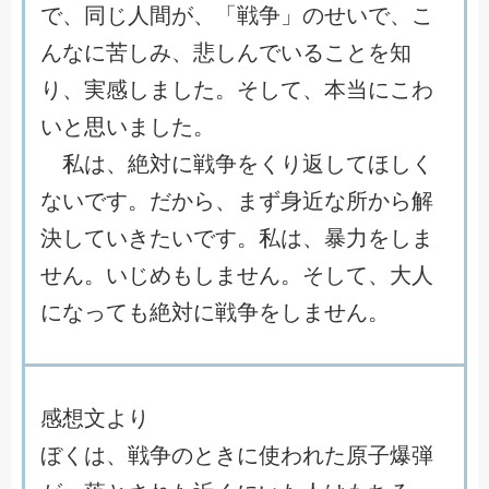
で
、
同
じ
人
間
が
、
「
戦
争
」
の
せ
い
で
、
こ
ん
な
に
苦
し
み
、
悲
し
ん
で
い
る
こ
と
を
知
り
、
実
感
し
ま
し
た
。
そ
し
て
、
本
当
に
こ
わ
い
と
思
い
ま
し
た
。
私
は
、
絶
対
に
戦
争
を
く
り
返
し
て
ほ
し
く
な
い
で
す
。
だ
か
ら
、
ま
ず
身
近
な
所
か
ら
解
決
し
て
い
き
た
い
で
す
。
私
は
、
暴
力
を
し
ま
せ
ん
。
い
じ
め
も
し
ま
せ
ん
。
そ
し
て
、
大
人
に
な
っ
て
も
絶
対
に
戦
争
を
し
ま
せ
ん
。
感
想
文
よ
り
ぼ
く
は
、
戦
争
の
と
き
に
使
わ
れ
た
原
子
爆
弾