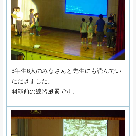
6
年
生
6
人
の
み
な
さ
ん
と
先
生
に
も
読
ん
で
い
た
だ
き
ま
し
た
。
開
演
前
の
練
習
風
景
で
す
。