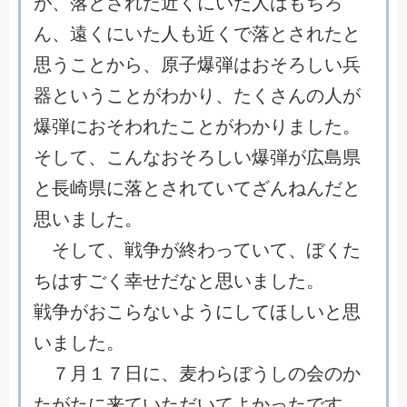
が
、
落
と
さ
れ
た
近
く
に
い
た
人
は
も
ち
ろ
ん
、
遠
く
に
い
た
人
も
近
く
で
落
と
さ
れ
た
と
思
う
こ
と
か
ら
、
原
子
爆
弾
は
お
そ
ろ
し
い
兵
器
と
い
う
こ
と
が
わ
か
り
、
た
く
さ
ん
の
人
が
爆
弾
に
お
そ
わ
れ
た
こ
と
が
わ
か
り
ま
し
た
。
そ
し
て
、
こ
ん
な
お
そ
ろ
し
い
爆
弾
が
広
島
県
と
長
崎
県
に
落
と
さ
れ
て
い
て
ざ
ん
ね
ん
だ
と
思
い
ま
し
た
。
そ
し
て
、
戦
争
が
終
わ
っ
て
い
て
、
ぼ
く
た
ち
は
す
ご
く
幸
せ
だ
な
と
思
い
ま
し
た
。
戦
争
が
お
こ
ら
な
い
よ
う
に
し
て
ほ
し
い
と
思
い
ま
し
た
。
７
月
１
７
日
に
、
麦
わ
ら
ぼ
う
し
の
会
の
か
た
が
た
に
来
て
い
た
だ
い
て
よ
か
っ
た
で
す
。