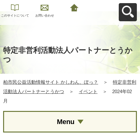
このサイトについて
お問い合わせ
柏市民公益活動情報
サイト かしわん、ぽ
っ？へ戻る
特定非営利活動法人パートナーとうか
つ
柏市民公益活動情報サイト かしわん、ぽっ？
＞
特定非営利
活動法人パートナーとうかつ
＞
イベント
＞
2024年02
月
Menu