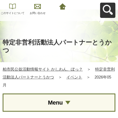
このサイトについて
お問い合わせ
柏市民公益活動情報
サイト かしわん、ぽ
っ？へ戻る
特定非営利活動法人パートナーとうか
つ
柏市民公益活動情報サイト かしわん、ぽっ？
＞
特定非営利
活動法人パートナーとうかつ
＞
イベント
＞
2026年05
月
Menu