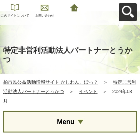
このサイトについて
お問い合わせ
柏市民公益活動情報
サイト かしわん、ぽ
っ？へ戻る
特定非営利活動法人パートナーとうか
つ
柏市民公益活動情報サイト かしわん、ぽっ？
＞
特定非営利
活動法人パートナーとうかつ
＞
イベント
＞
2024年03
月
Menu