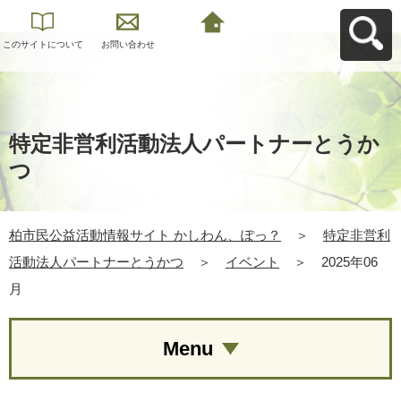
このサイトについて
お問い合わせ
柏市民公益活動情報
サイト かしわん、ぽ
っ？へ戻る
特定非営利活動法人パートナーとうか
つ
柏市民公益活動情報サイト かしわん、ぽっ？
＞
特定非営利
活動法人パートナーとうかつ
＞
イベント
＞
2025年06
月
Menu