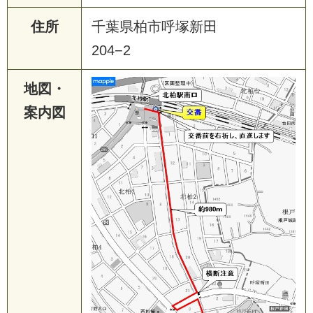
住所
千葉県柏市呼塚新田
204−2
地図・
案内図