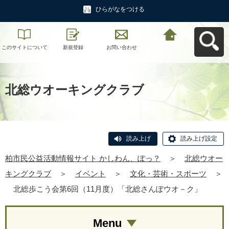
ひらがなをつける
このサイトについて
新規登録
お問い合わせ
柏市民公益活動情報
サイト かしわん、ぽ
っ？へ戻る
北総ウオーキングクラブ
読み上げ
読み上げ設定
柏市民公益活動情報サイト かしわん、ぽっ？
＞
北総ウオー
キングクラブ
＞
イベント
＞
文化・芸術・スポーツ
＞
北総歩こう会第6回（11月度）「北総さんぽウオ－ク」
Menu