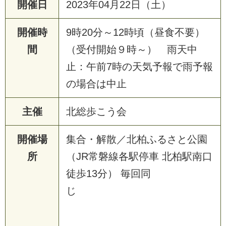
開催日
2023年04月22日（土）
開催時
9時20分～12時頃（昼食不要）
間
（受付開始９時～） 雨天中
止：午前7時の天気予報で雨予報
の場合は中止
主催
北総歩こう会
開催場
集合・解散／北柏ふるさと公園
所
（JR常磐線各駅停車 北柏駅南口
徒歩13分） 毎回同
じ