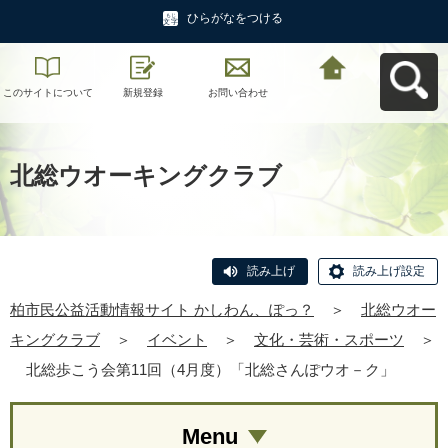
ひらがなをつける
このサイトについて
新規登録
お問い合わせ
柏市民公益活動情報
サイト かしわん、ぽ
っ？へ戻る
北総ウオーキングクラブ
読み上げ
読み上げ設定
柏市民公益活動情報サイト かしわん、ぽっ？
＞
北総ウオー
キングクラブ
＞
イベント
＞
文化・芸術・スポーツ
＞
北総歩こう会第11回（4月度）「北総さんぽウオ－ク」
Menu