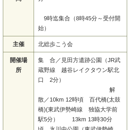
9時迄集合（8時45分～受付開
始）
主催
北総歩こう会
開催場
集 合／見田方遺跡公園（JR武
所
蔵野線 越谷レイクタウン駅北
口 2分）
解
散／10km 12時頃 百代橋(太鼓
橋)(東武伊勢崎線 独協大学前
駅5分） 13km 13時30分
頃 氷川中公園（東武伊勢崎