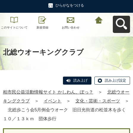
ひらがなをつける
このサイトについて
新規登録
お問い合わせ
柏市民公益活動情報
サイト かしわん、ぽ
っ？へ戻る
北総ウオーキングクラブ
読み上げ
読み上げ設定
柏市民公益活動情報サイト かしわん、ぽっ？
＞
北総ウオー
キングクラブ
＞
イベント
＞
文化・芸術・スポーツ
＞
北総歩こう会5月例会ウオーク 旧日光街道の松並木を歩く
１０／１３ｋｍ 団体歩行