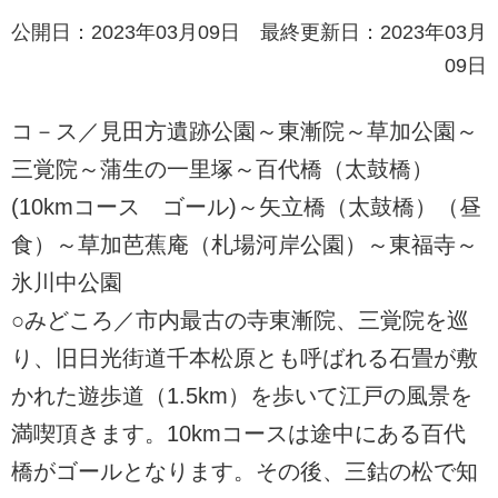
公開日：2023年03月09日 最終更新日：2023年03月
09日
コ－ス／見田方遺跡公園～東漸院～草加公園～
三覚院～蒲生の一里塚～百代橋（太鼓橋）
(10kmコース ゴール)～矢立橋（太鼓橋）（昼
食）～草加芭蕉庵（札場河岸公園）～東福寺～
氷川中公園
○みどころ／市内最古の寺東漸院、三覚院を巡
り、旧日光街道千本松原とも呼ばれる石畳が敷
かれた遊歩道（1.5km）を歩いて江戸の風景を
満喫頂きます。10kmコースは途中にある百代
橋がゴールとなります。その後、三鈷の松で知