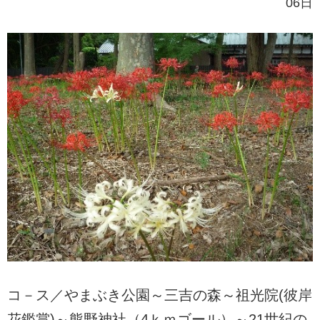
06日
コ－ス／やまぶき公園～三吉の森～祖光院(彼岸
花鑑賞)～熊野神社（4ｋｍゴール）～21世紀の