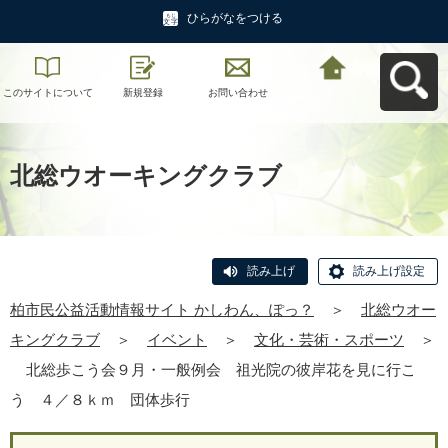
ひらがなをつける
このサイトについて
新規登録
お問い合わせ
柏市民公益活動情報
サイト かしわん、ぽ
っ？へ戻る
北総ウオーキングクラブ
読み上げ
読み上げ設定
柏市民公益活動情報サイト かしわん、ぽっ？
＞
北総ウオー
キングクラブ
＞
イベント
＞
文化・芸術・スポーツ
＞
北総歩こう会９月・一般例会 祖光院の彼岸花を見に行こ
う ４／８ｋｍ 団体歩行