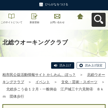
ひらがなをつける
このサイトについて
新規登録
お問い合わせ
柏市民公益活動情報
サイト かしわん、ぽ
っ？へ戻る
北総ウオーキングクラブ
読み上げ
読み上げ設定
柏市民公益活動情報サイト かしわん、ぽっ？
＞
北総ウオー
キングクラブ
＞
イベント
＞
文化・芸術・スポーツ
＞
北総歩こう会１２月・一般例会 江戸城三十六見附④ ８ｋ
ｍ 団体歩行