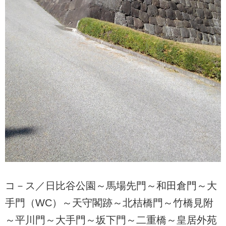
コ－ス／日比谷公園～馬場先門～和田倉門～大
手門（WC）～天守閣跡～北桔橋門～竹橋見附
～平川門～大手門～坂下門～二重橋～皇居外苑