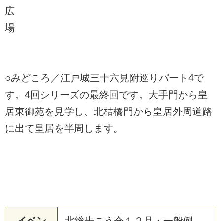
広
場
○みどころ／江戸城三十六見附巡りパート4で
す。4回シリーズの最終回です。大手門から皇
居東御苑を見学し、北桔橋門から皇居外周道路
に出て皇居を半周します。
イベン
北総歩こう会１２月・一般例