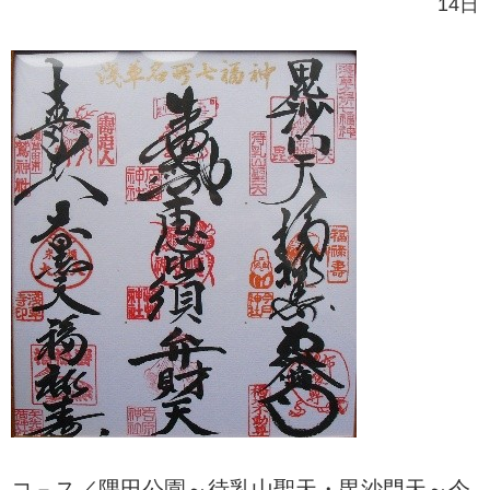
14日
コ－ス／隅田公園～待乳山聖天・毘沙門天～今