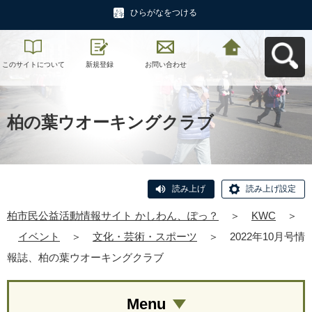
ひらがなをつける
このサイトについて
新規登録
お問い合わせ
柏市民公益活動情報
サイト かしわん、ぽ
っ？へ戻る
柏の葉ウオーキングクラブ
読み上げ
読み上げ設定
柏市民公益活動情報サイト かしわん、ぽっ？
＞
KWC
＞
イベント
＞
文化・芸術・スポーツ
＞
2022年10月号情
報誌、柏の葉ウオーキングクラブ
Menu