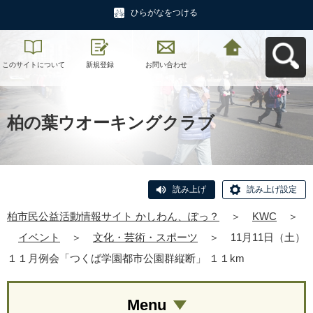
ひらがなをつける
このサイトについて
新規登録
お問い合わせ
柏市民公益活動情報
サイト かしわん、ぽ
っ？へ戻る
柏の葉ウオーキングクラブ
読み上げ
読み上げ設定
柏市民公益活動情報サイト かしわん、ぽっ？
＞
KWC
＞
イベント
＞
文化・芸術・スポーツ
＞
11月11日（土）
１１月例会「つくば学園都市公園群縦断」 １１km
Menu