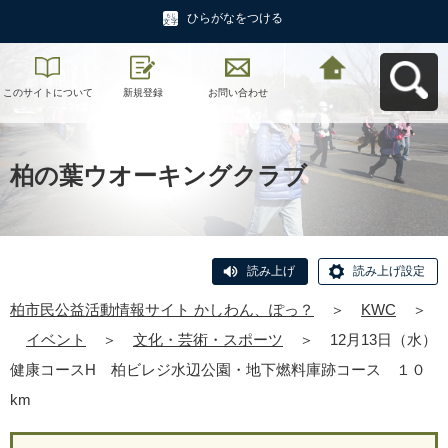
ひらがなをつける
このサイトについて
新規登録
お問い合わせ
柏市民公益活動情報
サイト かしわん、ぽ
っ？へ戻る
柏の葉ウオーキングクラブ
読み上げ
読み上げ設定
柏市民公益活動情報サイト かしわん、ぽっ？
＞
KWC
＞
イベント
＞
文化・芸術・スポーツ
＞
12月13日（水）
健康コースH 柏ビレジ水辺公園・地下燃料庫跡コース １０
km