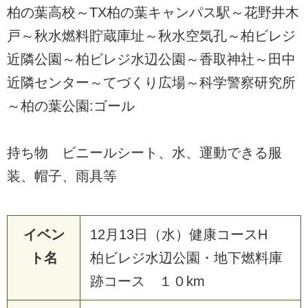
柏の葉高校～TX柏の葉キャンパス駅～花野井木
戸～秋水燃料貯蔵庫址～秋水空気孔～柏ビレジ
近隣公園～柏ビレジ水辺公園～香取神社～田中
近隣センター～てづくり広場～科学警察研究所
～柏の葉公園:ゴール
持ち物 ビニールシート、水、運動できる服
装、帽子、雨具等
イベン
12月13日（水）健康コースH
ト名
柏ビレジ水辺公園・地下燃料庫
跡コース １０km