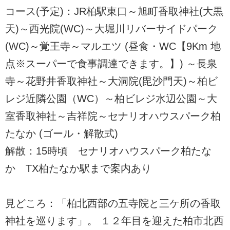
コース(予定)：JR柏駅東口～旭町香取神社(大黒
天)～西光院(WC)～大堀川リバーサイドパーク
(WC)～覚王寺～マルエツ (昼食・WC【9Km 地
点※スーパーで食事調達できます。】) ～長泉
寺～花野井香取神社～大洞院(毘沙門天)～柏ビ
レジ近隣公園（WC）～柏ビレジ水辺公園～大
室香取神社～吉祥院～セナリオハウスパーク柏
たなか (ゴール・解散式)
解散：15時頃 セナリオハウスパーク柏たな
か TX柏たなか駅まで案内あり
見どころ：「柏北西部の五寺院と三ケ所の香取
神社を巡ります」。 １２年目を迎えた柏市北西