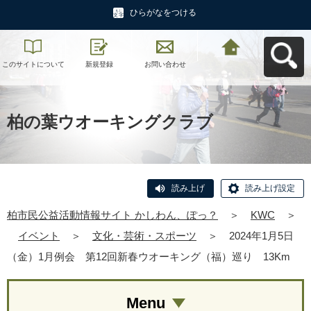
ひらがなをつける
このサイトについて
新規登録
お問い合わせ
柏市民公益活動情報
サイト かしわん、ぽ
っ？へ戻る
柏の葉ウオーキングクラブ
読み上げ
読み上げ設定
柏市民公益活動情報サイト かしわん、ぽっ？
＞
KWC
＞
イベント
＞
文化・芸術・スポーツ
＞
2024年1月5日
（金）1月例会 第12回新春ウオーキング（福）巡り 13Km
Menu