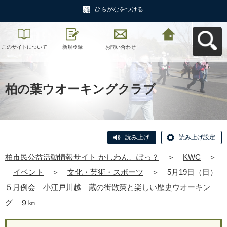
ひらがなをつける
このサイトについて
新規登録
お問い合わせ
柏市民公益活動情報
サイト かしわん、ぽ
っ？へ戻る
柏の葉ウオーキングクラブ
読み上げ
読み上げ設定
柏市民公益活動情報サイト かしわん、ぽっ？
＞
KWC
＞
イベント
＞
文化・芸術・スポーツ
＞
5月19日（日）
５月例会 小江戸川越 蔵の街散策と楽しい歴史ウオーキン
グ ９㎞