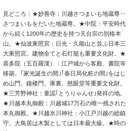
見どころ：★妙善寺：川越さつまいも地蔵尊‥
さつまいもをだいた地蔵尊。★中院：平安時代
から続く1200年の歴史を持つ天台宗の別格本
山。★仙波東照宮：日光・久能山と並ぶ日本三
大東照宮。建物全てと石灯籠も重要文化財。★
喜多院（五百羅漢）：江戸城から客殿、書院等
移築。｢家光誕生の間｣｢春日局化粧の間｣をはじ
め山門、鐘楼門、庫裏、慈眼堂等重要文化財。
★三芳野神社：童謡｢とうりゃんせ｣発祥の地。
★川越本丸御殿：川越城17万石の唯一残された
本丸御殿。★川越氷川神社：小江戸川越の総鎮
守。大鳥居は木製としては日本最大級。★時の