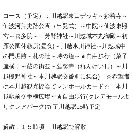
コース（予定）：川越駅東口デッキ～妙善寺～
仙波河岸史跡公園（出発式）～中院～仙波東照
宮～喜多院～三芳野神社～川越城本丸御殿～初
雁公園休憩所(昼食)～川越氷川神社～川越城中
の門堀跡～札の辻～時の鐘～★自由歩行（菓子
屋横丁～蔵の街並～蓮馨寺（れんけいじ）～川
越熊野神社～本川越駅交番前に集合) ☆希望者
は本川越観光協会でマンホールカード☆ 本川
越駅前交番横広場～★自由歩行(クレアモールよ
りクレアパーク)終了川越駅15時予定
解散：１５時頃 川越駅で解散