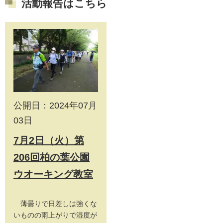
活動報告はこちら
公開日：2024年07月
03日
7月2日（火）第
206回柏の葉公園
ウオーキング教室
薄曇りで日差しは強くな
いものの雨上がりで湿度が