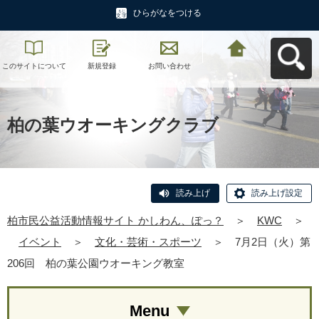
ひらがなをつける
このサイトについて
新規登録
お問い合わせ
柏市民公益活動情報
サイト かしわん、ぽ
っ？へ戻る
柏の葉ウオーキングクラブ
読み上げ
読み上げ設定
柏市民公益活動情報サイト かしわん、ぽっ？
＞
KWC
＞
イベント
＞
文化・芸術・スポーツ
＞
7月2日（火）第
206回 柏の葉公園ウオーキング教室
Menu