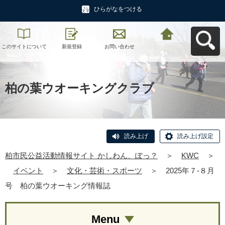
ひらがなをつける
このサイトについて
新規登録
お問い合わせ
柏市民公益活動情報
サイト かしわん、ぽ
っ？へ戻る
柏の葉ウオーキングクラブ
読み上げ
読み上げ設定
柏市民公益活動情報サイト かしわん、ぽっ？
＞
KWC
＞
イベント
＞
文化・芸術・スポーツ
＞
2025年７-８月
号 柏の葉ウオーキング情報誌
Menu