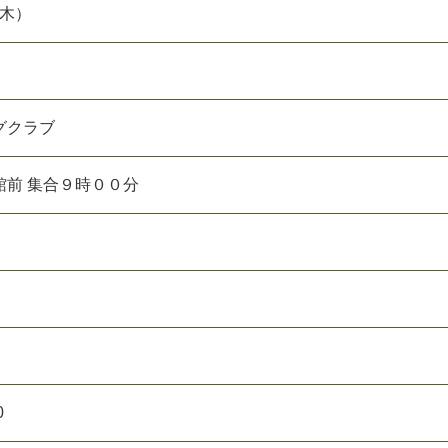
（木）
グクラブ
館前 集合９時００分
0