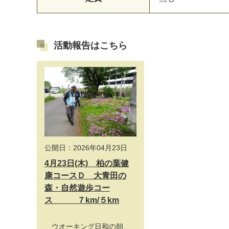
活動報告はこちら
公開日：2026年04月23日
4月23日(木) 柏の葉健
康コースＤ 大青田の
森・自然遊歩コー
ス ７km/５km
ウオーキング日和の朝、