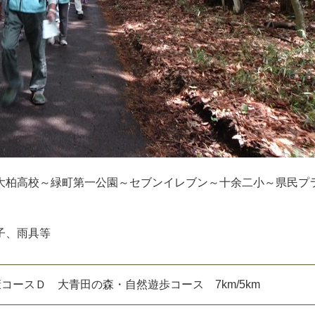
大柏高校～緑町第一公園～セブンイレブン～十余二小～県民プ
子、雨具等
康コースＤ 大青田の森・自然遊歩コース 7km/5km