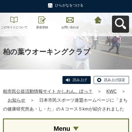
ひらがなをつける
このサイトについて
新規登録
お問い合わせ
柏市民公益活動情報
サイト かしわん、ぽ
っ？へ戻る
柏の葉ウオーキングクラブ
読み上げ
読み上げ設定
柏市民公益活動情報サイト かしわん、ぽっ？
＞
KWC
＞
お知らせ
＞
日本市民スポーツ連盟ホームページに「まち
の健康研究所あ・し・た」のＡコース５kmが紹介されました
Menu