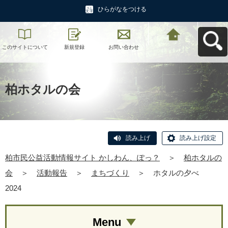
ひらがなをつける
このサイトについて
新規登録
お問い合わせ
柏市民公益活動情報
サイト かしわん、ぽ
っ？へ戻る
柏ホタルの会
読み上げ
読み上げ設定
柏市民公益活動情報サイト かしわん、ぽっ？
＞
柏ホタルの
会
＞
活動報告
＞
まちづくり
＞
ホタルの夕べ
2024
Menu