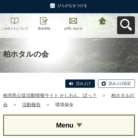
ひらがなをつける
このサイトについて
新規登録
お問い合わせ
柏市民公益活動情報
サイト かしわん、ぽ
っ？へ戻る
柏ホタルの会
読み上げ
読み上げ設定
柏市民公益活動情報サイト かしわん、ぽっ？
＞
柏ホタルの
会
＞
活動報告
＞
環境保全
Menu