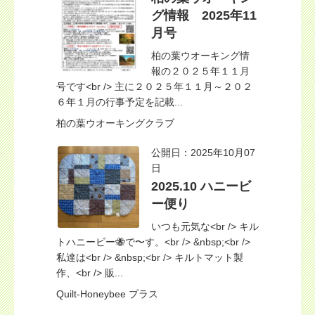
グ情報 2025年11
月号
柏の葉ウオーキング情
報の２０２５年１１月
号です<br /> 主に２０２５年１１月～２０２
６年１月の行事予定を記載...
柏の葉ウオーキングクラブ
公開日：2025年10月07
日
2025.10 ハニービ
ー便り
いつも元気な<br /> キル
トハニービー🐝で〜す。<br /> &nbsp;<br />
私達は<br /> &nbsp;<br /> キルトマット製
作、<br /> 販...
Quilt-Honeybee プラス