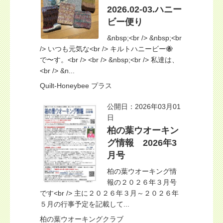
2026.02-03.ハニー
ビー便り
&nbsp;<br /> &nbsp;<br
/> いつも元気な<br /> キルトハニービー🐝
で〜す。<br /> <br /> &nbsp;<br /> 私達は、
<br /> &n...
Quilt-Honeybee プラス
公開日：2026年03月01
日
柏の葉ウオーキン
グ情報 2026年3
月号
柏の葉ウオーキング情
報の２０２６年３月号
です<br /> 主に２０２６年３月～２０２６年
５月の行事予定を記載して...
柏の葉ウオーキングクラブ