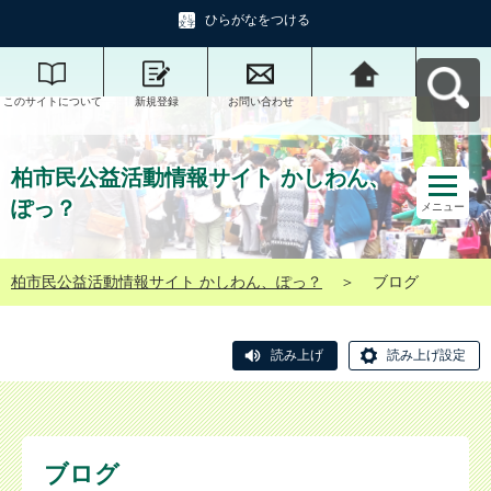
ひらがなをつける
このサイトについて
新規登録
お問い合わせ
柏市民公益活動情報
サイト かしわん、ぽ
っ？へ戻る
柏市民公益活動情報サイト かしわん、
ぽっ？
メニュー
柏市民公益活動情報サイト かしわん、ぽっ？
＞
ブログ
読み上げ
読み上げ設定
ブログ